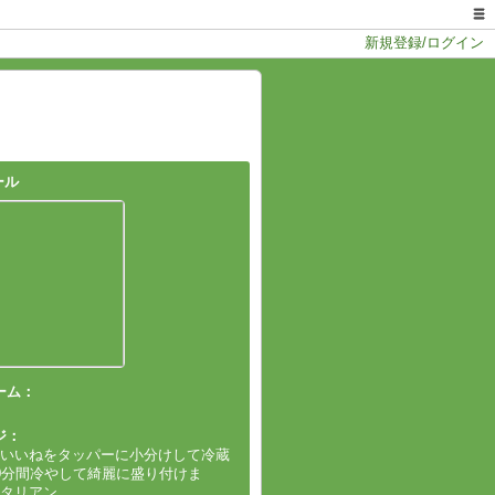
新規登録/ログイン
ール
ーム：
ジ：
いいねをタッパーに小分けして冷蔵
0分間冷やして綺麗に盛り付けま
タリアン