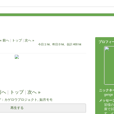
« 前へ
|
トップ
|
次へ »
プロフィ
今日:1 hit、昨日:0 hit、合計:400 hit
ニックネ
前へ
|
トップ
|
次へ »
genge
グ：
カゲロウプロジェクト
,
如月モモ
メッセー
皆様の
再生する
庫で1
す。イ