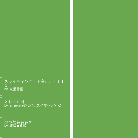
スライディング土下座ｐａｒｔ１
１
by. 家里雪亜
８月１５日
by. amawata＠低浮上スイマセン(-_-;)
ぬったぁぁぁｗ
by. 緋奈★夜姫