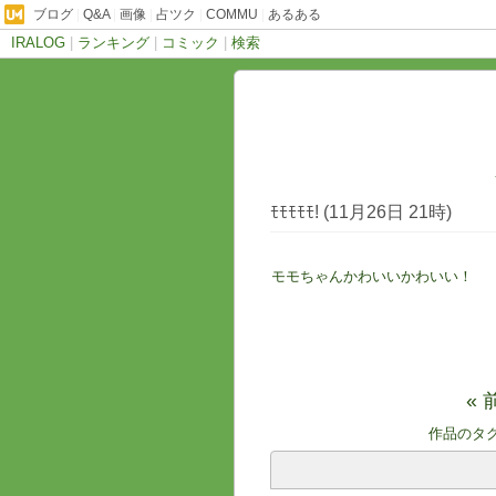
ブログ
|
Q&A
|
画像
|
占ツク
|
COMMU
|
あるある
IRALOG
|
ランキング
|
コミック
|
検索
ﾓﾓﾓﾓﾓ! (11月26日 21時)
モモちゃんかわいいかわいい！
« 
作品のタ