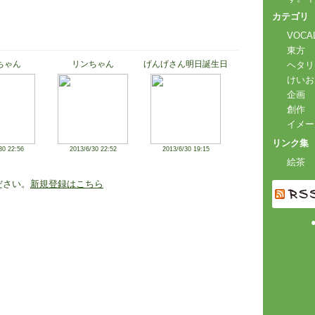
カテゴリ
VOCA
東方
ちゃん
リンちゃん
げんげさん明日誕生日
ヘタリ
けいお
企画
創作
イメー
リンク集
30 22:56
2013/6/30 22:52
2013/6/30 19:15
絵茶
ださい。
新規登録はこちら