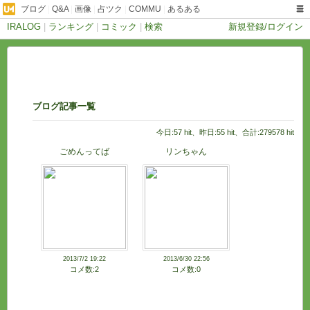
ブログ
|
Q&A
|
画像
|
占ツク
|
COMMU
|
あるある
IRALOG
|
ランキング
|
コミック
|
検索
新規登録/ログイン
ブログ記事一覧
今日:57 hit、昨日:55 hit、合計:279578 hit
ごめんってば
リンちゃん
2013/7/2 19:22
2013/6/30 22:56
コメ数:2
コメ数:0