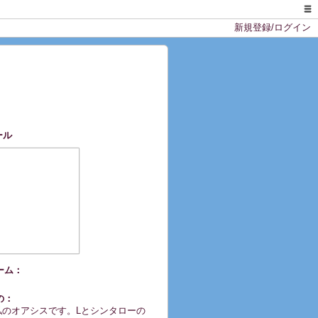
新規登録/ログイン
ール
ーム：
の：
私のオアシスです。Lとシンタローの