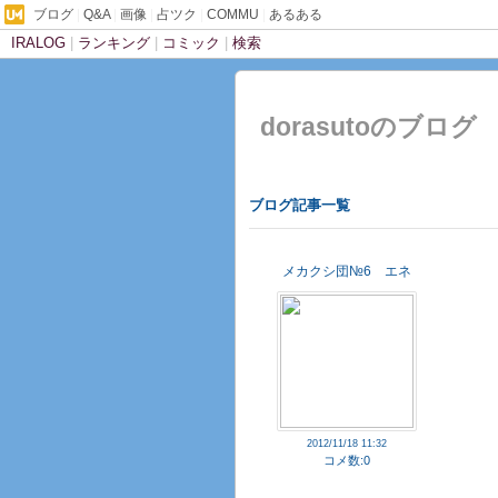
ブログ
|
Q&A
|
画像
|
占ツク
|
COMMU
|
あるある
IRALOG
|
ランキング
|
コミック
|
検索
dorasutoのブログ
ブログ記事一覧
メカクシ団№6 エネ
2012/11/18 11:32
コメ数:0