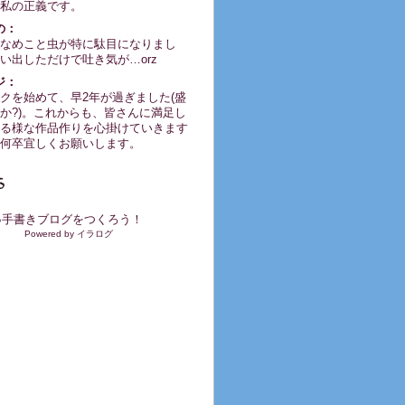
私の正義です。
の：
なめこと虫が特に駄目になりまし
い出しただけで吐き気が…orz
ジ：
クを始めて、早2年が過ぎました(盛
か?)。これからも、皆さんに満足し
る様な作品作りを心掛けていきます
何卒宜しくお願いします。
●手書きブログをつくろう！
Powered by イラログ