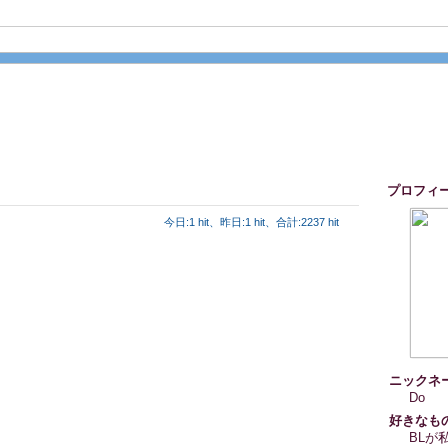
プロフィ
今日:1 hit、昨日:1 hit、合計:2237 hit
ニックネ
Do
好きなも
BLが