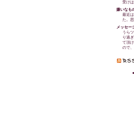
受けは
嫌いなも
最近は
た。思
メッセー
うらツ
り過ぎ
て頂け
ので、