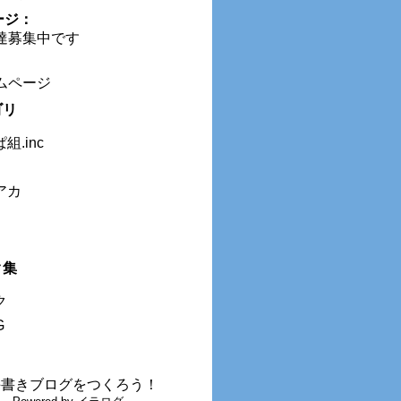
ージ：
達募集中です
：
ムページ
組.inc
アカ
ク
G
手書きブログをつくろう！