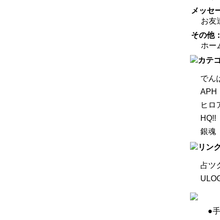
メッセ
お友
その他
ホー
でんぱ
APH
ヒロ
HQ!!
銀魂
占ツ
ULO
●