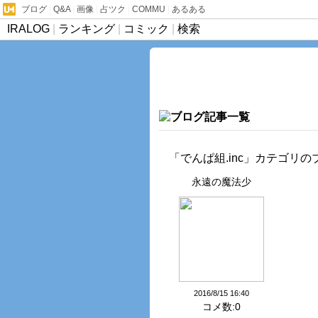
ブログ
|
Q&A
|
画像
|
占ツク
|
COMMU
|
あるある
IRALOG
|
ランキング
|
コミック
|
検索
「でんぱ組.inc」カテゴリ
永遠の魔法少
女……みまー
ん！！
2016/8/15 16:40
コメ数:0