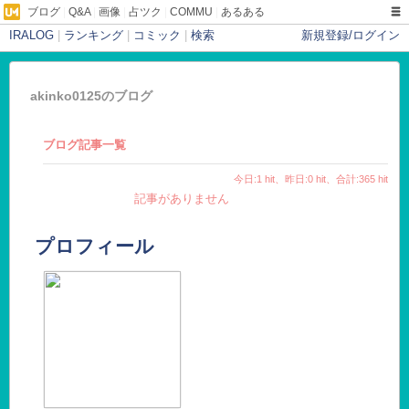
ブログ
|
Q&A
|
画像
|
占ツク
|
COMMU
|
あるある
IRALOG
|
ランキング
|
コミック
|
検索
新規登録/ログイン
akinko0125のブログ
ブログ記事一覧
今日:1 hit、昨日:0 hit、合計:365 hit
記事がありません
プロフィール