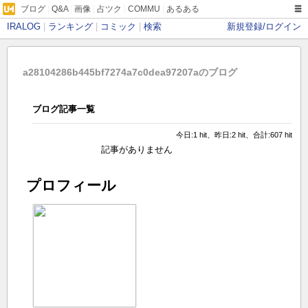
ブログ
|
Q&A
|
画像
|
占ツク
|
COMMU
|
あるある
IRALOG
|
ランキング
|
コミック
|
検索
新規登録/ログイン
a28104286b445bf7274a7c0dea97207aのブログ
ブログ記事一覧
今日:1 hit、昨日:2 hit、合計:607 hit
記事がありません
プロフィール