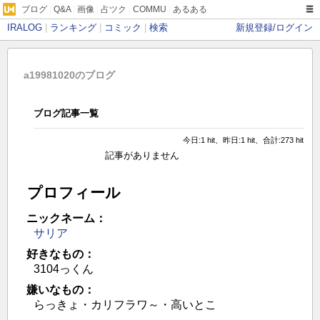
ブログ
|
Q&A
|
画像
|
占ツク
|
COMMU
|
あるある
IRALOG
|
ランキング
|
コミック
|
検索
新規登録/ログイン
a19981020のブログ
ブログ記事一覧
今日:1 hit、昨日:1 hit、合計:273 hit
記事がありません
プロフィール
ニックネーム：
サリア
好きなもの：
3104っくん
嫌いなもの：
らっきょ・カリフラワ～・高いとこ