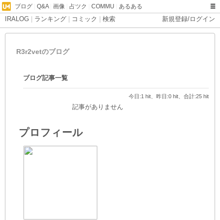
ブログ
|
Q&A
|
画像
|
占ツク
|
COMMU
|
あるある
IRALOG
|
ランキング
|
コミック
|
検索
新規登録/ログイン
R3r2vetのブログ
ブログ記事一覧
今日:1 hit、昨日:0 hit、合計:25 hit
記事がありません
プロフィール