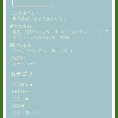
ニックネーム：
真衣華@いままでありがとう
好きなもの：
銀魂 進撃の巨人 vocaloid ｼﾞｬﾝﾌﾟﾏﾝｶﾞ ｐｃ 二
次元 リリカルなのは★ ARIA
嫌いなもの：
たーくさーんでィ。(棒 人間（
その他：
ホームページ
カテゴリ
ボカロぉ★
EIGHT∞
二次元★
銀魂★
ぐだっぽいどｐ