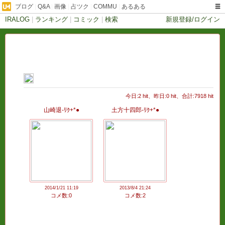
ブログ
|
Q&A
|
画像
|
占ツク
|
COMMU
|
あるある
IRALOG
|
ランキング
|
コミック
|
検索
新規登録/ログイン
今日:2 hit、昨日:0 hit、合計:7918 hit
山崎退-ﾘｸ+*●
土方十四郎-ﾘｸ+*●
2014/1/21 11:19
2013/8/4 21:24
コメ数:0
コメ数:2