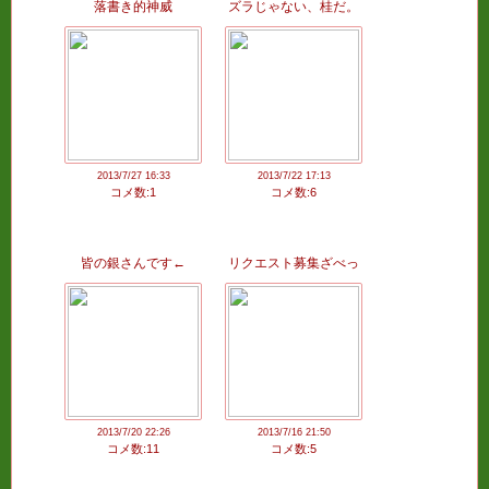
落書き的神威
ズラじゃない、桂だ。
2013/7/27 16:33
2013/7/22 17:13
コメ数:1
コメ数:6
皆の銀さんです←
リクエスト募集ざべっ
ス←
2013/7/20 22:26
2013/7/16 21:50
コメ数:11
コメ数:5