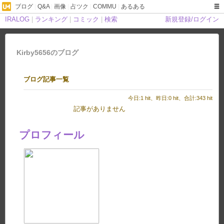
ブログ
|
Q&A
|
画像
|
占ツク
|
COMMU
|
あるある
IRALOG
|
ランキング
|
コミック
|
検索
新規登録/ログイン
Kirby5656のブログ
ブログ記事一覧
今日:1 hit、昨日:0 hit、合計:343 hit
記事がありません
プロフィール