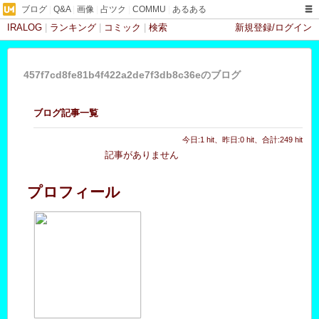
ブログ
|
Q&A
|
画像
|
占ツク
|
COMMU
|
あるある
IRALOG
|
ランキング
|
コミック
|
検索
新規登録/ログイン
457f7cd8fe81b4f422a2de7f3db8c36eのブログ
ブログ記事一覧
今日:1 hit、昨日:0 hit、合計:249 hit
記事がありません
プロフィール