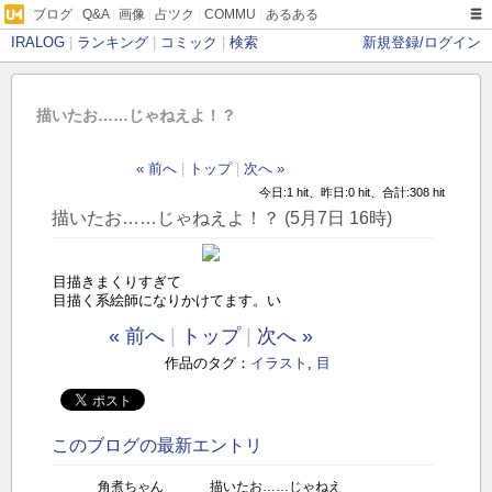
ブログ
|
Q&A
|
画像
|
占ツク
|
COMMU
|
あるある
IRALOG
|
ランキング
|
コミック
|
検索
新規登録/ログイン
描いたお……じゃねえよ！？
« 前へ
|
トップ
|
次へ »
今日:1 hit、昨日:0 hit、合計:308 hit
描いたお……じゃねえよ！？ (5月7日 16時)
目描きまくりすぎて
目描く系絵師になりかけてます。い
« 前へ
|
トップ
|
次へ »
作品のタグ：
イラスト
,
目
このブログの最新エントリ
角煮ちゃん
描いたお……じゃねえ