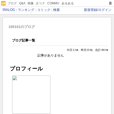
ブログ
|
Q&A
|
画像
|
占ツク
|
COMMU
|
あるある
IRALOG
|
ランキング
|
コミック
|
検索
新規登録/ログイン
180101のブログ
ブログ記事一覧
今日:1 hit、昨日:0 hit、合計:94 hit
記事がありません
プロフィール