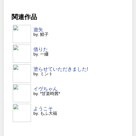
関連作品
遊矢
by. 鯖子
借りた
by. 一縷
塗らせていただきました!
by. ミント
イヴちゃん
by. *甘楽時茜*
ようこそ
by. もふ大福