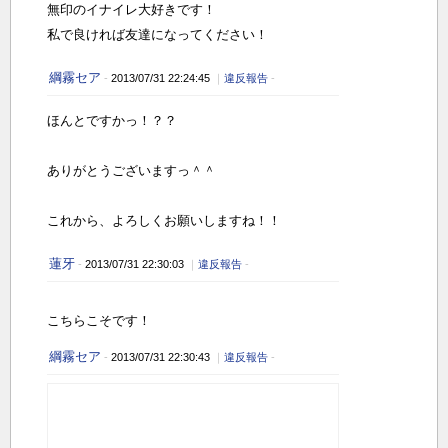
無印のイナイレ大好きです！
私で良ければ友達になってください！
綱霧セア
-
2013/07/31 22:24:45
｜
違反報告
-
ほんとですかっ！？？
ありがとうございますっ＾＾
これから、よろしくお願いしますね！！
蓮牙
-
2013/07/31 22:30:03
｜
違反報告
-
こちらこそです！
綱霧セア
-
2013/07/31 22:30:43
｜
違反報告
-