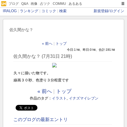
ブログ
|
Q&A
|
画像
|
占ツク
|
COMMU
|
あるある
IRALOG
|
ランキング
|
コミック
|
検索
新規登録/ログイン
佐久間かな？
« 前へ
|
トップ
今日:1 hit、昨日:0 hit、合計:191 hit
佐久間かな？ (7月31日 21時)
久々に描いた物です。
線画３０秒、色塗り３分程度です
« 前へ
|
トップ
作品のタグ：
イラスト
,
イナズマイレブン
このブログの最新エントリ