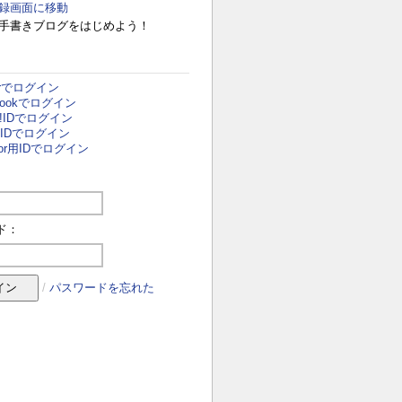
録画面に移動
手書きブログをはじめよう！
terでログイン
ebookでログイン
o!IDでログイン
i用IDでログイン
door用IDでログイン
ド：
/
パスワードを忘れた