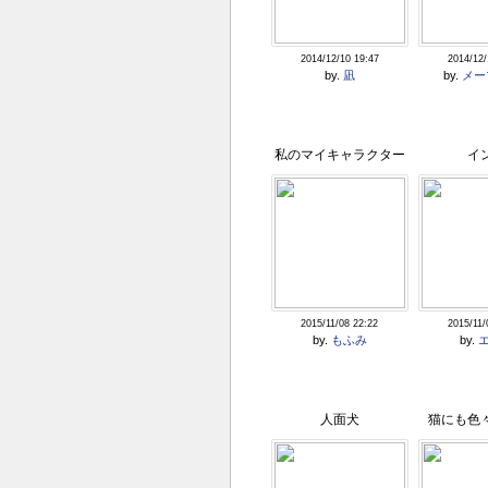
2014/12/10 19:47
2014/12/
by.
凪
by.
メー
私のマイキャラクター
イ
もふ猫
2015/11/08 22:22
2015/11/
by.
もふみ
by.
人面犬
猫にも色
す