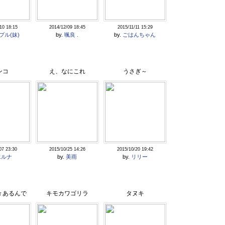
10 18:15
2014/12/09 18:45
2015/11/11 15:29
プル(妹)
by.
颯良 .
by.
ごはんちゃん
ンコ
え、なにこれ
うさぎ～
07 23:30
2015/10/25 14:26
2015/10/20 19:42
エルナ
by.
美雨
by.
リリー
々あるんで
キモカワゴリラ
タヌキ
。