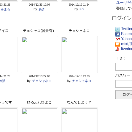
ユーザ登
23 21:23
2014/12/23 19:04
2014/12/16 11:24
登録して
しゅまろ
by.
あき
by.
Kαi
Twit
アイス
チェシャコ(背景有）
チェシャネコ
Fac
Yaho
mix
live
ＩＤ：
パスワー
14 21:26
2014/12/13 22:08
2014/12/13 22:05
秋猫
by.
チェシャネコ
by.
チェシャネコ
ャラです
ゆるふわひよこ
なんでしよう？