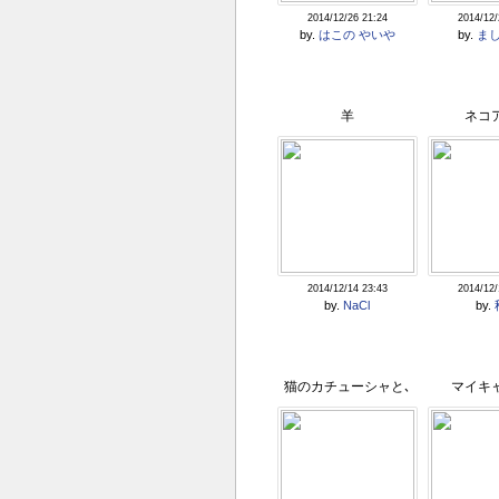
2014/12/26 21:24
2014/12/
by.
はこの やいや
by.
ま
羊
ネコ
2014/12/14 23:43
2014/12/
by.
NaCl
by.
猫のカチューシャと､
マイキ
耳の中の二人の人