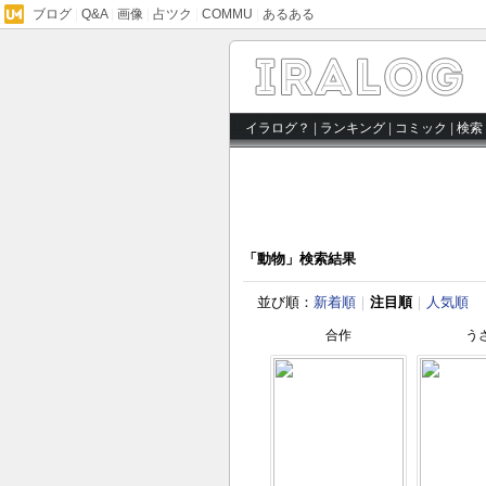
ブログ
|
Q&A
|
画像
|
占ツク
|
COMMU
|
あるある
イラログ？
|
ランキング
|
コミック
|
検索
「動物」検索結果
並び順：
新着順
｜
注目順
｜
人気順
合作
う