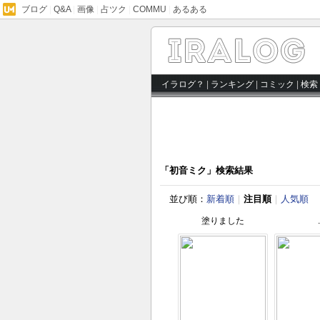
ブログ
|
Q&A
|
画像
|
占ツク
|
COMMU
|
あるある
イラログ？
|
ランキング
|
コミック
|
検索
「初音ミク」検索結果
並び順：
新着順
｜
注目順
｜
人気順
塗りました
.