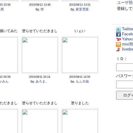
ユーザ登
15 23:58
2015/08/12 13:46
2015/08/12 13:01
登録して
.
西
by.
怜
by.
家里雪亜
Twit
描いてみた
塗らせていただきまし
いぇい
Fac
Yaho
鹿宮桜華】
た
mix
live
ＩＤ：
パスワー
12 00:59
2015/08/11 20:14
2015/08/11 14:50
かみん
by.
あろま。
by.
もふ大福
ただきまし
塗らせていただきまし
塗りました
た
た