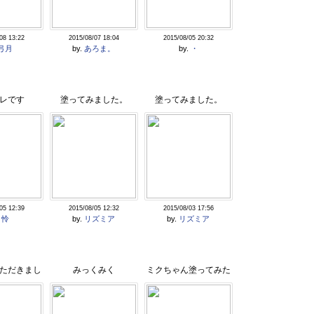
08 13:22
2015/08/07 18:04
2015/08/05 20:32
弓月
by.
あろま。
by.
・
レです
塗ってみました。
塗ってみました。
05 12:39
2015/08/05 12:32
2015/08/03 17:56
.
怜
by.
リズミア
by.
リズミア
ただきまし
みっくみく
ミクちゃん塗ってみた
た
＼(^ω^)／