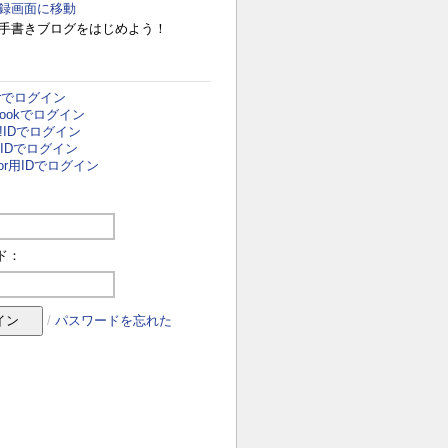
録画面に移動
手書きブログをはじめよう！
terでログイン
ebookでログイン
o!IDでログイン
i用IDでログイン
door用IDでログイン
ド：
/
パスワードを忘れた