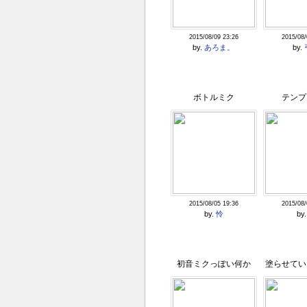
2015/08/09 23:26
2015/08/
by.
あろま。
by.
ボトルミク
テンプ
2015/08/05 19:36
2015/08/
by.
怜
by
初音ミクっぽい何か
塗らせてい