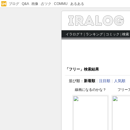
ブログ
|
Q&A
|
画像
|
占ツク
|
COMMU
|
あるある
イラログ？
|
ランキング
|
コミック
|
検索
「フリー」検索結果
並び順：
新着順
｜
注目順
｜
人気順
線画になるのかな？
フリー