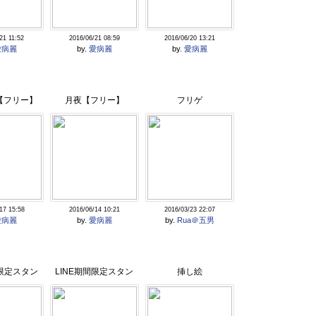
21 11:52
2016/06/21 08:59
2016/06/20 13:21
愛病麗
by.
愛病麗
by.
愛病麗
【フリー】
月夜【フリー】
フリゲ
17 15:58
2016/06/14 10:21
2016/03/23 22:07
愛病麗
by.
愛病麗
by.
Rua＠五男
間限定スタン
LINE期間限定スタン
挿し絵
プ
プ