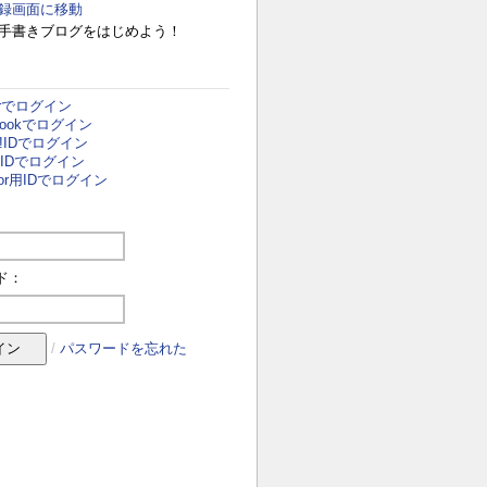
録画面に移動
手書きブログをはじめよう！
terでログイン
ebookでログイン
o!IDでログイン
i用IDでログイン
door用IDでログイン
ド：
/
パスワードを忘れた