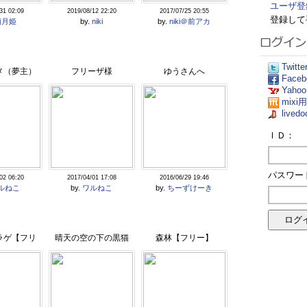
ユーザ登
31 02:09
2019/08/12 22:20
2017/07/25 20:55
登録して
萌月姫
by.
niki
by.
niki＠前アカ
Twit
メ（夢主）
フリーザ様
ゆうさんへ
Fac
Yaho
mix
live
ＩＤ：
パスワー
02 06:20
2017/04/01 17:08
2016/06/29 19:46
ルねこ
by.
ワルねこ
by.
ちーずけーき
ラゲ【フリ
晴天の空の下の黒猫
森林【フリー】
】
【フリー】