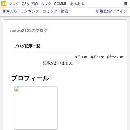
ブログ
|
Q&A
|
画像
|
占ツク
|
COMMU
|
あるある
IRALOG
|
ランキング
|
コミック
|
検索
新規登録/ログイン
zcdwa2101のブログ
ブログ記事一覧
今日:1 hit、昨日:0 hit、合計:259 hit
記事がありません
プロフィール