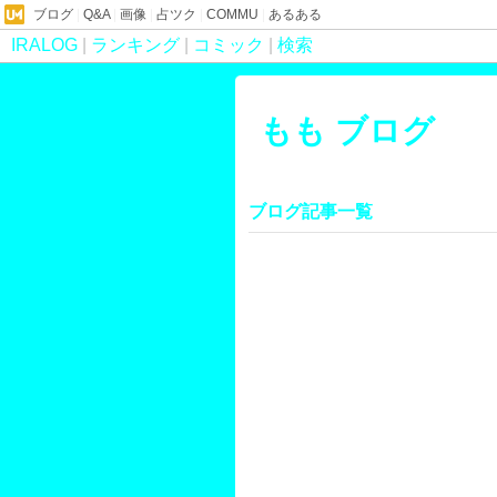
ブログ
|
Q&A
|
画像
|
占ツク
|
COMMU
|
あるある
IRALOG
|
ランキング
|
コミック
|
検索
もも ブログ
ブログ記事一覧