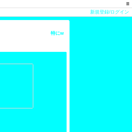
新規登録/ログイン
特にw
ィール
ネーム：
橋 ◎
もの：