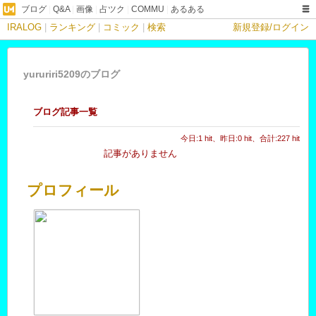
ブログ
|
Q&A
|
画像
|
占ツク
|
COMMU
|
あるある
IRALOG
|
ランキング
|
コミック
|
検索
新規登録/ログイン
yururiri5209のブログ
ブログ記事一覧
今日:1 hit、昨日:0 hit、合計:227 hit
記事がありません
プロフィール