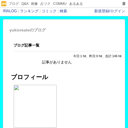
ブログ
|
Q&A
|
画像
|
占ツク
|
COMMU
|
あるある
IRALOG
|
ランキング
|
コミック
|
検索
新規登録/ログイン
yukicreateのブログ
ブログ記事一覧
今日:1 hit、昨日:0 hit、合計:146 hit
記事がありません
プロフィール