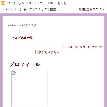
ブログ
|
Q&A
|
画像
|
占ツク
|
COMMU
|
あるある
IRALOG
|
ランキング
|
コミック
|
検索
新規登録/ログイン
yuka0521のブログ
ブログ記事一覧
今日:1 hit、昨日:0 hit、合計:192 hit
記事がありません
プロフィール