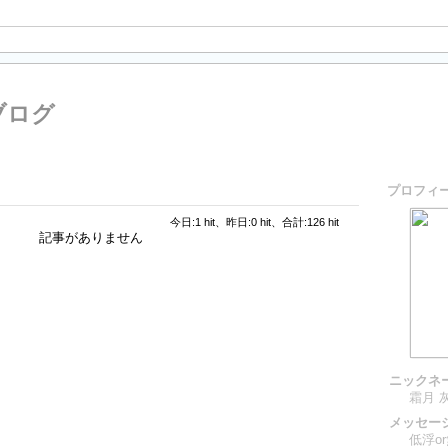
のブログ
プロフィ
今日:1 hit、昨日:0 hit、合計:126 hit
記事がありません
ニックネ
霜月 
メッセー
低浮o