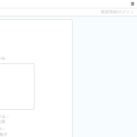
新規登録/ログイン
ール
ーム：
灰羅
ジ：
r無浮