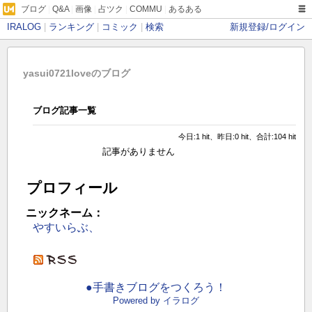
ブログ
|
Q&A
|
画像
|
占ツク
|
COMMU
|
あるある
IRALOG
|
ランキング
|
コミック
|
検索
新規登録/ログイン
yasui0721loveのブログ
ブログ記事一覧
今日:1 hit、昨日:0 hit、合計:104 hit
記事がありません
プロフィール
ニックネーム：
やすいらぶ、
●手書きブログをつくろう！
Powered by イラログ