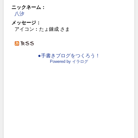
ニックネーム：
八汐
メッセージ：
アイコン︰たょ錬成 さま
●手書きブログをつくろう！
Powered by イラログ