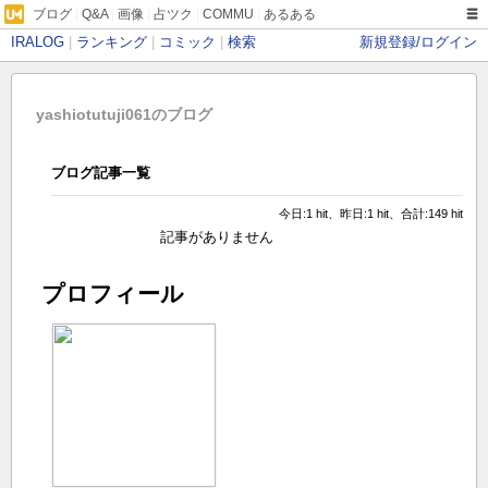
ブログ
|
Q&A
|
画像
|
占ツク
|
COMMU
|
あるある
IRALOG
|
ランキング
|
コミック
|
検索
新規登録/ログイン
yashiotutuji061のブログ
ブログ記事一覧
今日:1 hit、昨日:1 hit、合計:149 hit
記事がありません
プロフィール