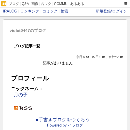
ブログ
|
Q&A
|
画像
|
占ツク
|
COMMU
|
あるある
IRALOG
|
ランキング
|
コミック
|
検索
新規登録/ログイン
violet0447のブログ
ブログ記事一覧
今日:5 hit、昨日:0 hit、合計:53 hit
記事がありません
プロフィール
ニックネーム：
月の子
●手書きブログをつくろう！
Powered by イラログ