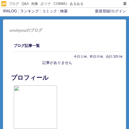
ブログ
|
Q&A
|
画像
|
占ツク
|
COMMU
|
あるある
IRALOG
|
ランキング
|
コミック
|
検索
新規登録/ログイン
uruityouのブログ
ブログ記事一覧
今日:1 hit、昨日:0 hit、合計:325 hit
記事がありません
プロフィール