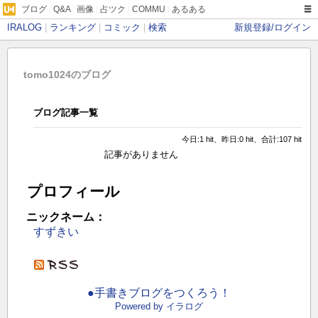
ブログ
|
Q&A
|
画像
|
占ツク
|
COMMU
|
あるある
IRALOG
|
ランキング
|
コミック
|
検索
新規登録/ログイン
tomo1024のブログ
ブログ記事一覧
今日:1 hit、昨日:0 hit、合計:107 hit
記事がありません
プロフィール
ニックネーム：
すずきい
●手書きブログをつくろう！
Powered by イラログ