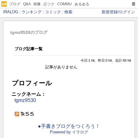
ブログ
|
Q&A
|
画像
|
占ツク
|
COMMU
|
あるある
IRALOG
|
ランキング
|
コミック
|
検索
新規登録/ログイン
tgmz9530のブログ
ブログ記事一覧
今日:1 hit、昨日:0 hit、合計:65 hit
記事がありません
プロフィール
ニックネーム：
tgmz9530
●手書きブログをつくろう！
Powered by イラログ