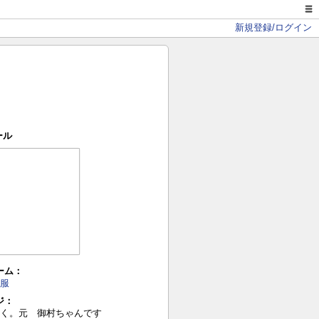
新規登録/ログイン
ール
ーム：
服
ジ：
く。元 御村ちゃんです