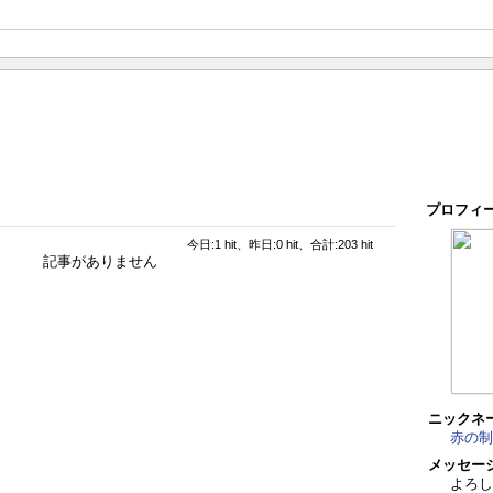
プロフィ
今日:1 hit、昨日:0 hit、合計:203 hit
記事がありません
ニックネ
赤の制
メッセー
よろし