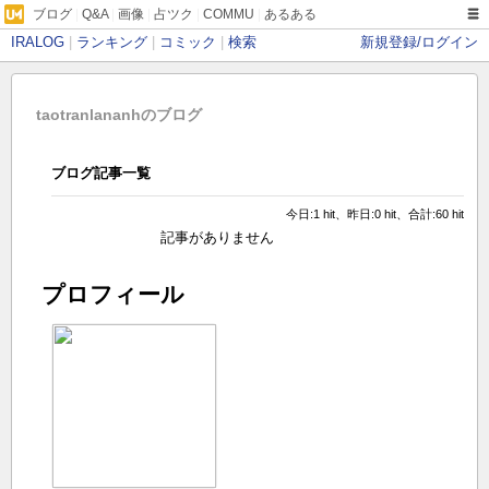
ブログ
|
Q&A
|
画像
|
占ツク
|
COMMU
|
あるある
IRALOG
|
ランキング
|
コミック
|
検索
新規登録/ログイン
taotranlananhのブログ
ブログ記事一覧
今日:1 hit、昨日:0 hit、合計:60 hit
記事がありません
プロフィール