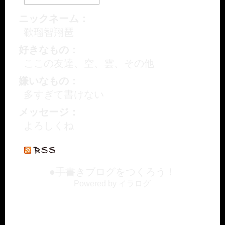
ニックネーム：
欷瑠智翔琶
好きなもの：
ここの友達、空、雲、その他
嫌いなもの：
多すぎて書けない
メッセージ：
よろしくね
●手書きブログをつくろう！
Powered by イラログ