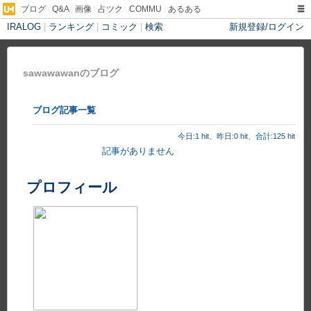
ブログ
|
Q&A
|
画像
|
占ツク
|
COMMU
|
あるある
IRALOG
|
ランキング
|
コミック
|
検索
新規登録/ログイン
sawawawanのブログ
ブログ記事一覧
今日:1 hit、昨日:0 hit、合計:125 hit
記事がありません
プロフィール