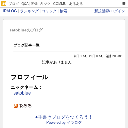
ブログ
|
Q&A
|
画像
|
占ツク
|
COMMU
|
あるある
IRALOG
|
ランキング
|
コミック
|
検索
新規登録/ログイン
satoblueのブログ
ブログ記事一覧
今日:1 hit、昨日:0 hit、合計:206 hit
記事がありません
プロフィール
ニックネーム：
satoblue
●手書きブログをつくろう！
Powered by イラログ