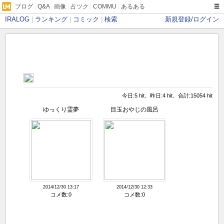
ブログ
|
Q&A
|
画像
|
占ツク
|
COMMU
|
あるある
IRALOG
|
ランキング
|
コミック
|
検索
新規登録/ログイン
今日:5 hit、昨日:4 hit、合計:15054 hit
ゆっくり霊夢
目玉おやじの風呂
2014/12/30 13:17
2014/12/30 12:33
コメ数:0
コメ数:0