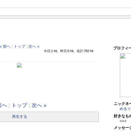
« 前へ
|
トップ
|
次へ »
プロフィ
今日:1 hit、昨日:0 hit、合計:760 hit
ニックネ
前へ
|
トップ
|
次へ »
めるり
好きなも
再生する
○○○
メッセー