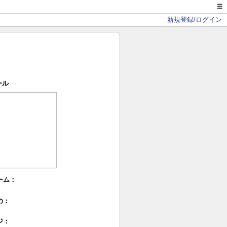
新規登録/ログイン
ール
ーム：
の：
ジ：