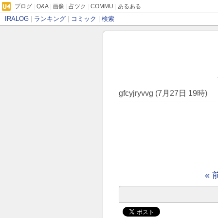
ブログ
|
Q&A
|
画像
|
占ツク
|
COMMU
|
あるある
IRALOG
|
ランキング
|
コミック
|
検索
gfcyjryvvg (7月27日 19時)
« 