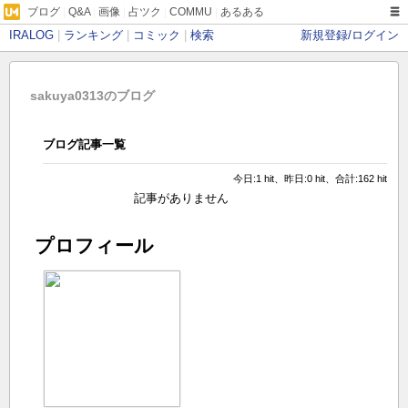
ブログ
|
Q&A
|
画像
|
占ツク
|
COMMU
|
あるある
IRALOG
|
ランキング
|
コミック
|
検索
新規登録/ログイン
sakuya0313のブログ
ブログ記事一覧
今日:1 hit、昨日:0 hit、合計:162 hit
記事がありません
プロフィール