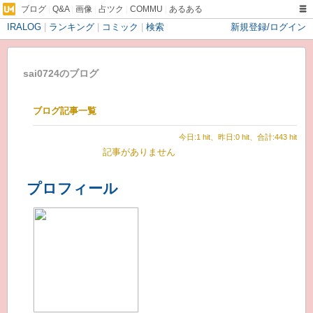
ブログ
|
Q&A
|
画像
|
占ツク
|
COMMU
|
あるある
IRALOG
|
ランキング
|
コミック
|
検索
新規登録/ログイン
sai0724のブログ
ブログ記事一覧
今日:1 hit、昨日:0 hit、合計:443 hit
記事がありません
プロフィール