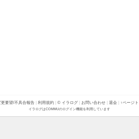
変更要望/不具合報告
|
利用規約
|
© イラログ
|
お問い合わせ
|
退会
|
↑ページ
イラログは
COMMU
のログイン機能を利用しています