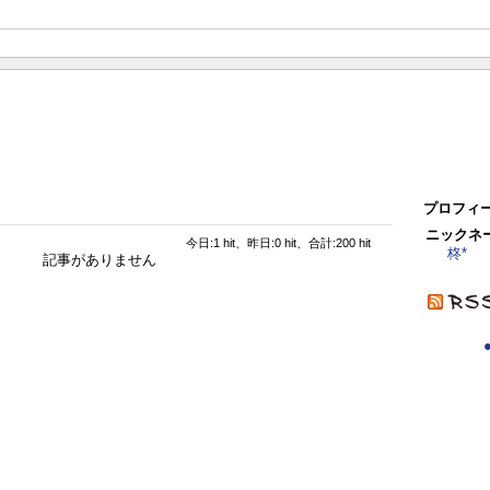
プロフィ
ニックネ
今日:1 hit、昨日:0 hit、合計:200 hit
柊*
記事がありません