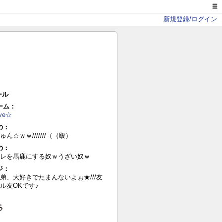
新規登録/ログイン
ール
ーム：
ve☆
の：
ん☆ｗｗ///////（（殴）
の：
レを馬鹿にする奴ｗうざい奴ｗ
ジ：
弟、大好きでたまんないよぉ★///友
ル友OKです♪