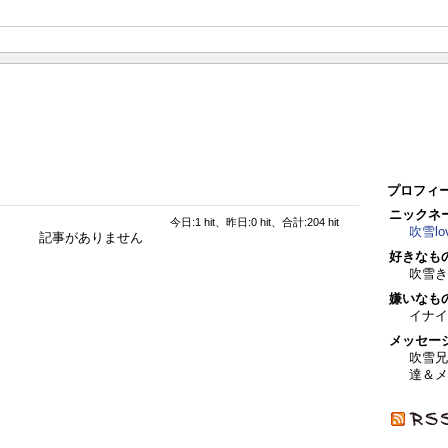
プロフィ
ニックネ
今日:1 hit、昨日:0 hit、合計:204 hit
吹雪lo
記事がありません
好きなも
吹雪きゅ
嫌いなも
イナイ
メッセー
吹雪兄
達＆メ