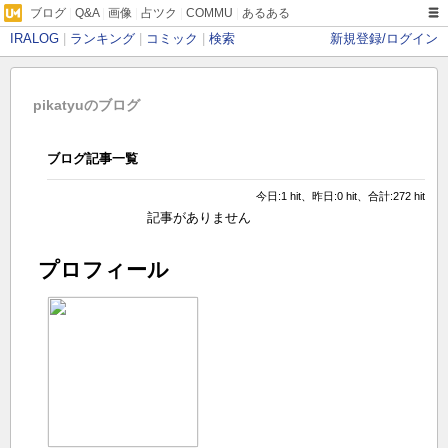
ブログ
|
Q&A
|
画像
|
占ツク
|
COMMU
|
あるある
IRALOG
|
ランキング
|
コミック
|
検索
新規登録/ログイン
pikatyuのブログ
ブログ記事一覧
今日:1 hit、昨日:0 hit、合計:272 hit
記事がありません
プロフィール