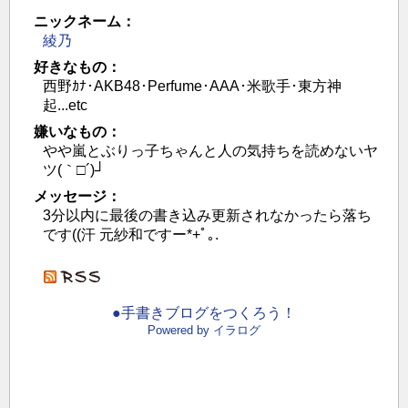
ニックネーム：
綾乃
好きなもの：
西野ｶﾅ･AKB48･Perfume･AAA･米歌手･東方神
起...etc
嫌いなもの：
やや嵐とぶりっ子ちゃんと人の気持ちを読めないヤ
ツ(｀□´)┘
メッセージ：
3分以内に最後の書き込み更新されなかったら落ち
です((汗 元紗和ですー*+ﾟ｡.
●手書きブログをつくろう！
Powered by イラログ