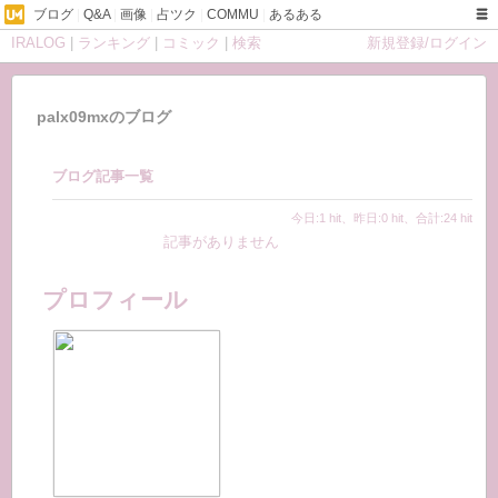
ブログ
|
Q&A
|
画像
|
占ツク
|
COMMU
|
あるある
IRALOG
|
ランキング
|
コミック
|
検索
新規登録/ログイン
palx09mxのブログ
ブログ記事一覧
今日:1 hit、昨日:0 hit、合計:24 hit
記事がありません
プロフィール