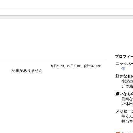
プロフィ
ニックネ
今日:1 hit、昨日:0 hit、合計:470 hit
帝
記事がありません
好きなも
小説の
ﾋﾞの
嫌いなも
筋肉な
い体出
メッセー
翔くん
担当帝