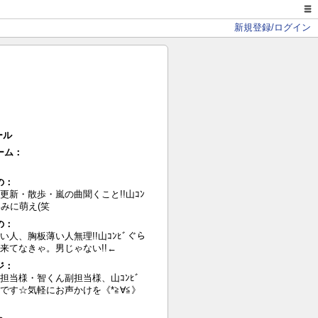
新規登録/ログイン
ール
ーム：
の：
更新・散歩・嵐の曲聞くこと!!山ｺﾝ
絡みに萌え(笑
の：
い人、胸板薄い人無理!!山ｺﾝﾋﾞぐら
来てなきゃ。男じゃない!!←
ジ：
担当様・智くん副担当様、山ｺﾝﾋﾞ
です☆気軽にお声かけを《*≧∀≦》