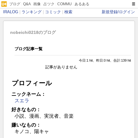
ブログ
|
Q&A
|
画像
|
占ツク
|
COMMU
|
あるある
IRALOG
|
ランキング
|
コミック
|
検索
新規登録/ログイン
nobeichi0218のブログ
ブログ記事一覧
今日:1 hit、昨日:0 hit、合計:139 hit
記事がありません
プロフィール
ニックネーム：
スエラ
好きなもの：
小説、漫画、実況者、音楽
嫌いなもの：
キノコ、陽キャ