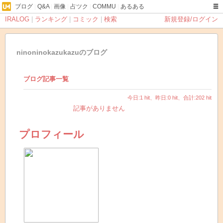
ブログ
|
Q&A
|
画像
|
占ツク
|
COMMU
|
あるある
IRALOG
|
ランキング
|
コミック
|
検索
新規登録/ログイン
ninoninokazukazuのブログ
ブログ記事一覧
今日:1 hit、昨日:0 hit、合計:202 hit
記事がありません
プロフィール