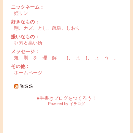
ニックネーム：
姫リン
好きなもの：
翔、カズ、とし、疏羅、しおり
嫌いなもの：
ｷｭｳﾘと高い所
メッセージ：
規 則 を 理 解 し ま し ょ う 。
その他：
ホームページ
●手書きブログをつくろう！
Powered by イラログ