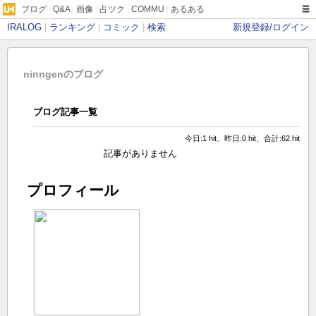
ブログ
|
Q&A
|
画像
|
占ツク
|
COMMU
|
あるある
IRALOG
|
ランキング
|
コミック
|
検索
新規登録/ログイン
ninngenのブログ
ブログ記事一覧
今日:1 hit、昨日:0 hit、合計:62 hit
記事がありません
プロフィール