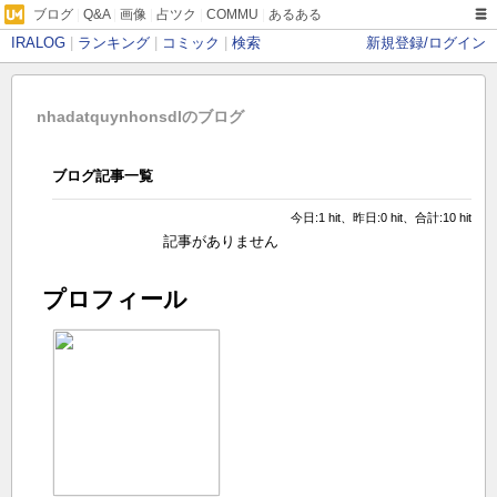
ブログ
|
Q&A
|
画像
|
占ツク
|
COMMU
|
あるある
IRALOG
|
ランキング
|
コミック
|
検索
新規登録/ログイン
nhadatquynhonsdlのブログ
ブログ記事一覧
今日:1 hit、昨日:0 hit、合計:10 hit
記事がありません
プロフィール