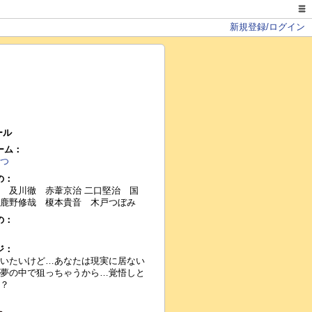
新規登録/ログイン
ール
ーム：
つ
の：
 及川徹 赤葦京治 二口堅治 国
鹿野修哉 榎本貴音 木戸つぼみ
の：
ジ：
いたいけど…あなたは現実に居ない
夢の中で狙っちゃうから…覚悟しと
？