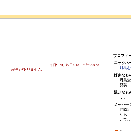
プロフィ
ニックネ
今日:1 hit、昨日:0 hit、合計:299 hit
月島む
記事がありません
好きなも
月島蛍
見英 
嫌いなも
…。
メッセー
お隣狙
から…
いてよ