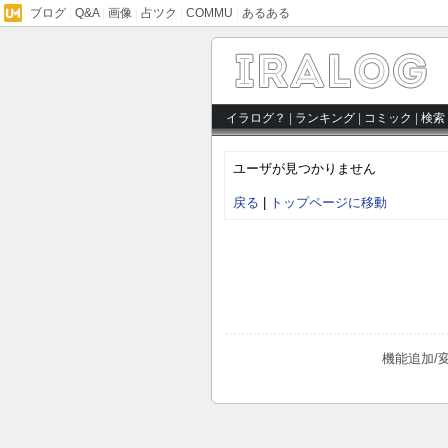
ブログ
|
Q&A
|
画像
|
占ツク
|
COMMU
|
あるある
イラログ？
|
ランキング
|
コミック
|
検索
ユーザが見つかりません
戻る
|
トップページに移動
機能追加/