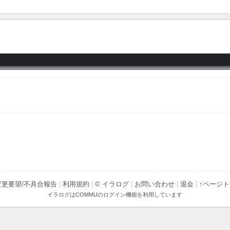
変更要望/不具合報告
|
利用規約
|
© イラログ
|
お問い合わせ
|
退会
|
↑ページ
イラログは
COMMU
のログイン機能を利用しています