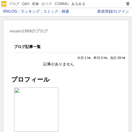
ブログ
|
Q&A
|
画像
|
占ツク
|
COMMU
|
あるある
IRALOG
|
ランキング
|
コミック
|
検索
新規登録/ログイン
msato1999のブログ
ブログ記事一覧
今日:1 hit、昨日:0 hit、合計:29 hit
記事がありません
プロフィール